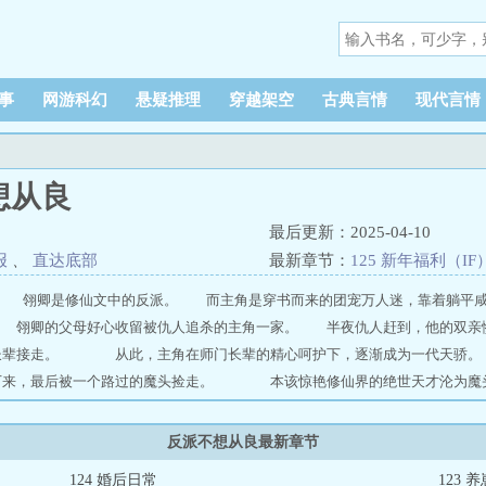
事
网游科幻
悬疑推理
穿越架空
古典言情
现代言情
想从良
最后更新：2025-04-10
报
、
直达底部
最新章节：
125 新年福利（IF
欢】 翎卿是修仙文中的反派。 而主角是穿书而来的团宠万人迷，靠着躺平
卿的父母好心收留被仇人追杀的主角一家。 半夜仇人赶到，他的双亲惨
长辈接走。 从此，主角在师门长辈的精心呵护下，逐渐成为一代天骄。
下来，最后被一个路过的魔头捡走。 本该惊艳修仙界的绝世天才沦为魔头
得一发不可收拾，走上和主角作对的道路。 最后落得凄惨结局。 翎
尸。 系统：“叮咚——恭喜宿主绑定拯救黑化反派系统，经过鉴定，宿主
反派不想从良最新章节
团宠主角的行列，就可以免去惨死结局。” 翎卿拿着由自己人生化成的书
124 婚后日常
123 