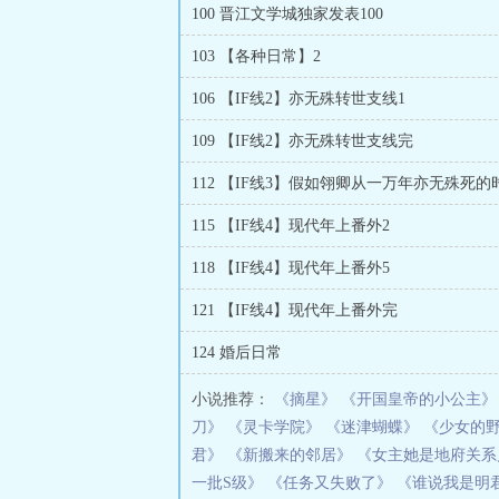
100 晋江文学城独家发表100
103 【各种日常】2
106 【IF线2】亦无殊转世支线1
109 【IF线2】亦无殊转世支线完
115 【IF线4】现代年上番外2
118 【IF线4】现代年上番外5
121 【IF线4】现代年上番外完
124 婚后日常
小说推荐：
《摘星》
《开国皇帝的小公主》
刀》
《灵卡学院》
《迷津蝴蝶》
《少女的
君》
《新搬来的邻居》
《女主她是地府关系
一批S级》
《任务又失败了》
《谁说我是明