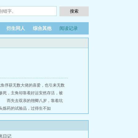
衍生同人
综合其他
阅读记录
）
咸鱼俘获无数大佬的喜爱，也引来无数
死，主角却靠着好运安然存活，被
 而失去双亲的翎卿八岁，靠着坑
炼药的试验品，过得生不如
卿被主角废去修为，被其他魔修吸
属于美强惨黑化反派，只要宿主停止
，不紧不慢地笑了：“三次。” 系
养崽日记