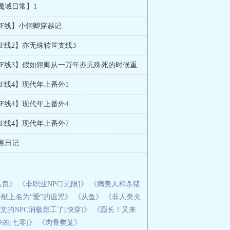
【魔域日常】1
【IF线】小翎卿穿越记
【IF线2】亦无殊转世支线3
111 【IF线3】假如翎卿从一万年亦无殊死的时候重生回三千年2
【IF线4】现代年上番外1
【IF线4】现代年上番外4
【IF线4】现代年上番外7
养崽日记
从良》
《非职业NPC[无限]》
《病美人和杀猪
献上名为“爱”的诅咒》
《从鱼》
《非人类夫
文的NPC消极怠工了[快穿]》
《园长！又来
凶[七零]》
《肉骨樊笼》