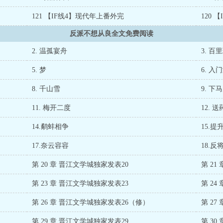
我居然失手了三次。” 翎卿微笑，“但这一次，我不会再失手了。”
宗大会上，主角一路好运闯入决赛。 按照剧本
）
121 【IF线4】现代年上番外完
120 
反派不想从良全文免费阅读
2. 温孤宴舟
3. 百
5. 梦
6. 入
8. 千山雪
9. 下
11. 梅开二度
12. 
14.鹬蚌相争
15.提
17.奈云容容
18.反
第 20 章 晋江文学城独家发表20
第 21
第 23 章 晋江文学城独家发表23
第 24
第 26 章 晋江文学城独家发表26（修）
第 27
第 29 章 晋江文学城独家发表29
第 30