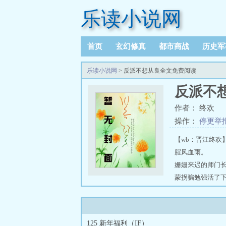
乐读小说网
首页
玄幻修真
都市商战
历史军
乐读小说网
> 反派不想从良全文免费阅读
反派不
作者： 终欢
操作：
停更举
【wb：晋江终
腥风血雨。 翎
姗姗来迟的师门
蒙拐骗勉强活了
死。 从此黑化
食修为，死无全
作死行为，加入
125 新年福利（IF）