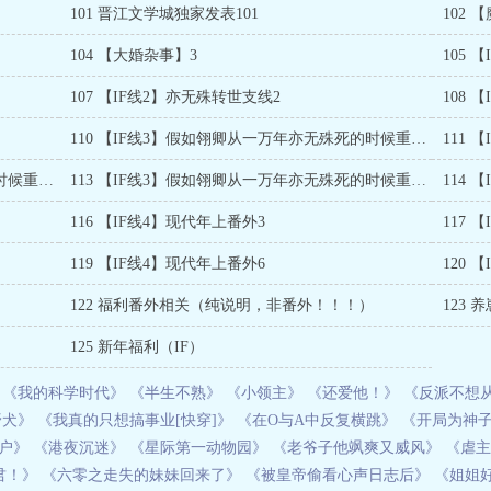
101 晋江文学城独家发表101
102 
104 【大婚杂事】3
105 
107 【IF线2】亦无殊转世支线2
108 
110 【IF线3】假如翎卿从一万年亦无殊死的时候重生回三千年1
112 【IF线3】假如翎卿从一万年亦无殊死的时候重生回三千年3
113 【IF线3】假如翎卿从一万年亦无殊死的时候重生回三千年（
114 
116 【IF线4】现代年上番外3
117 
119 【IF线4】现代年上番外6
120 
122 福利番外相关（纯说明，非番外！！！）
123 
125 新年福利（IF）
《我的科学时代》
《半生不熟》
《小领主》
《还爱他！》
《反派不想
野犬》
《我真的只想搞事业[快穿]》
《在O与A中反复横跳》
《开局为神子
户》
《港夜沉迷》
《星际第一动物园》
《老爷子他飒爽又威风》
《虐主
君！》
《六零之走失的妹妹回来了》
《被皇帝偷看心声日志后》
《姐姐好