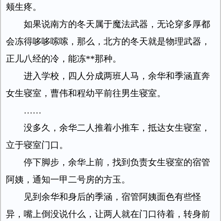
颊生疼。
如果说南方的冬天属于魔法武器，无论穿多厚都
会冻得哆哆嗦嗦，那么，北方的冬天就是物理武器，
正儿八经的冷，能冻**那种。
进入学校，四人分成两班人马，余华和季涵直奔
女生寝室，曹伟和程幼平前往男生寝室。
……
没多久，余华二人推着小推车，抵达女生寝室，
立于寝室门口。
停下脚步，余华上前，找到负责女生寝室的宿管
阿姨，通知一甲二号房的方玉。
见到余华和身后的季涵，宿管阿姨面色有些怪
异，嘴上倒没说什么，让两人就在门口待着，转身前