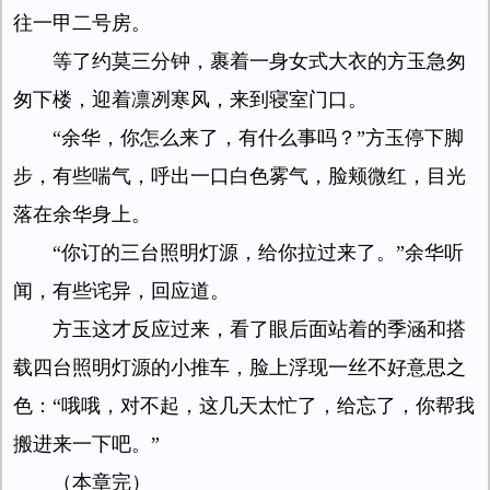
往一甲二号房。
等了约莫三分钟，裹着一身女式大衣的方玉急匆
匆下楼，迎着凛冽寒风，来到寝室门口。
“余华，你怎么来了，有什么事吗？”方玉停下脚
步，有些喘气，呼出一口白色雾气，脸颊微红，目光
落在余华身上。
“你订的三台照明灯源，给你拉过来了。”余华听
闻，有些诧异，回应道。
方玉这才反应过来，看了眼后面站着的季涵和搭
载四台照明灯源的小推车，脸上浮现一丝不好意思之
色：“哦哦，对不起，这几天太忙了，给忘了，你帮我
搬进来一下吧。”
（本章完）