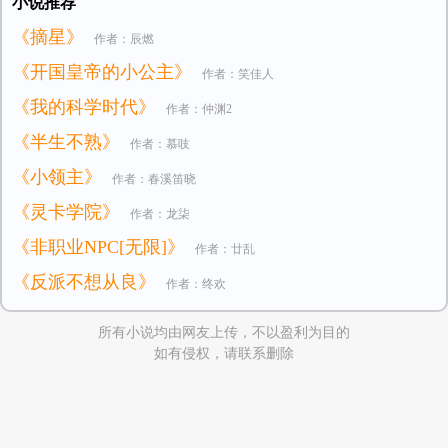
小说推荐
《摘星》
作者：辰燃
《开国皇帝的小公主》
作者：笑佳人
《我的科学时代》
作者：仲渊2
《半生不熟》
作者：慕吱
《小领主》
作者：春溪笛晓
《灵卡学院》
作者：龙柒
《非职业NPC[无限]》
作者：廿乱
《反派不想从良》
作者：终欢
所有小说均由网友上传，不以盈利为目的
如有侵权，请联系删除