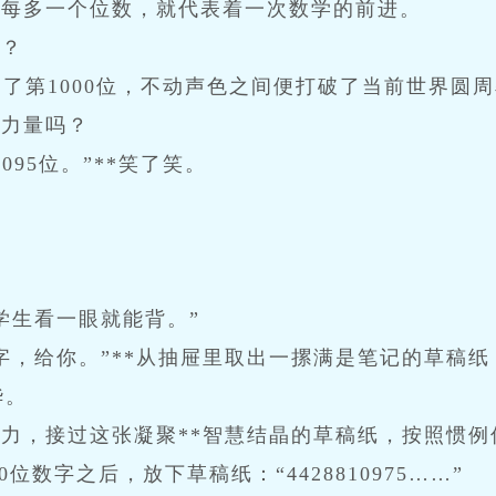
值每多一个位数，就代表着一次数学的前进。
么？
到了第1000位，不动声色之间便打破了当前世界圆
的力量吗？
095位。”**笑了笑。
学生看一眼就能背。”
字，给你。”**从抽屉里取出一摞满是笔记的草稿
华。
力，接过这张凝聚**智慧结晶的草稿纸，按照惯例
位数字之后，放下草稿纸：“4428810975……”