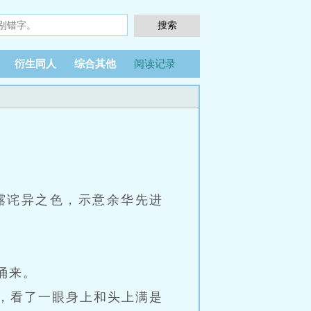
衍生同人
综合其他
阅读记录
露诧异之色，示意余华先进
涌来。
气，看了一眼身上和头上满是