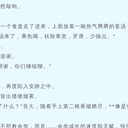
忽然敲响。
着一个食盘走了进来，上面放着一碗热气腾腾的姜汤
汤来了，乘热喝，祛除寒意，罗庚，少抽点。”
灭。
声道谢。
用谢，你们继续聊。”
内，再度陷入安静之中。
，冒出缕缕烟雾。
了什么？”良久，随着手上第二根香烟燃尽，**像
他不想教余华，而是……余华成长的速度和天赋，快