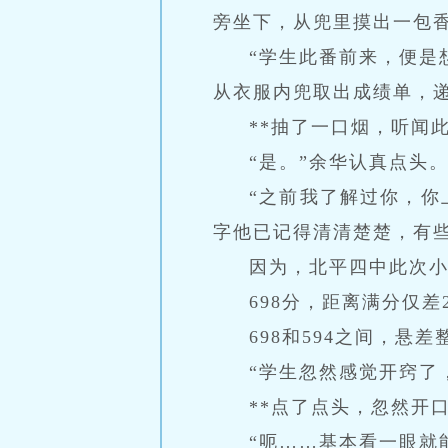
旁坐下，从兜里摸出一包
“学生此番前来，便是
从衣服内兜取出成绩单，递
**抽了一口烟，听闻
“是。”余华认真点头
“之前我了解过你，你
字他已记得清清楚楚，有些
因为，北平四中此次
698分，距离满分仅差
698和594之间，悬差
“学生忽然感觉开窍了
**点了点头，忽然开口
“呃……基本看一眼就