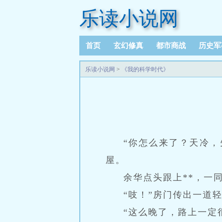
乐读小说网
首页
玄幻修真
都市商战
历史军
乐读小说网
>
《我的科学时代》
“你怎么来了？天冷，
屋。
余华点头跟上**，一
“吱！”房门传出一道
“这么晚了，路上一定