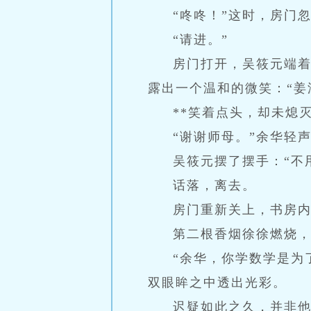
“咚咚！”这时，房门
“请进。”
房门打开，吴筱元端
露出一个温和的微笑：“姜
**笑着点头，却未熄
“谢谢师母。”余华轻
吴筱元摆了摆手：“不
话落，离去。
房门重新关上，书房
第二根香烟徐徐燃烧
“余华，你学数学是为
双眼眸之中透出光彩。
迟疑如此之久，并非