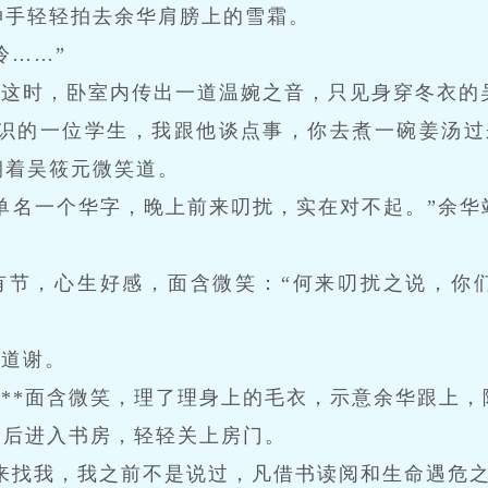
伸手轻轻拍去余华肩膀上的雪霜。
冷……”
”这时，卧室内传出一道温婉之音，只见身穿冬衣的
识的一位学生，我跟他谈点事，你去煮一碗姜汤过来
朝着吴筱元微笑道。
单名一个华字，晚上前来叨扰，实在对不起。”余华
有节，心生好感，面含微笑：“何来叨扰之说，你
忙道谢。
”**面含微笑，理了理身上的毛衣，示意余华跟上
身后进入书房，轻轻关上房门。
来找我，我之前不是说过，凡借书读阅和生命遇危之