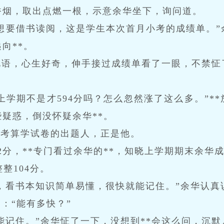
香烟，取出点燃一根，示意余华坐下，询问道。
想要借书读阅，这是学生本次首月小考的成绩单。”
向**。
此语，心生好奇，伸手接过成绩单看了一眼，不禁怔
。
上学期不是才594分吗？怎么忽然涨了这么多。”*
疑惑，倒没怀疑余华**。
小考算学试卷的出题人，正是他。
2分，**专门看过余华的**，知晓上学期期末余华成
整整104分。
，看书本知识简单易懂，很快就能记住。”余华认真
：“能有多快？”
能记住。”余华怔了一下，没想到**会这么问，沉