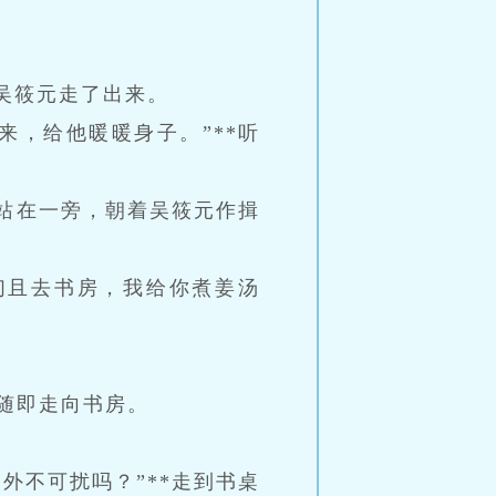
吴筱元走了出来。
，给他暖暖身子。”**听
站在一旁，朝着吴筱元作揖
们且去书房，我给你煮姜汤
，随即走向书房。
外不可扰吗？”**走到书桌