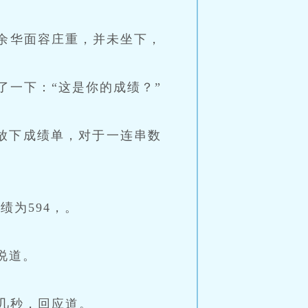
余华面容庄重，并未坐下，
了一下：“这是你的成绩？”
*放下成绩单，对于一连串数
绩为594，。
说道。
默几秒，回应道。