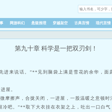
事
网游科幻
悬疑推理
穿越架空
古典言情
现代言情
第九十章 科学是一把双刃剑！
先进来说话。”**见到脑袋上满是雪花的余华，面
同进屋。
轻微摩擦声，合拢关闭，一进屋，一股温暖之意顿时
很冷吧。”**取下大衣挂在衣架之上，吐出一口白