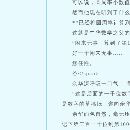
可以说，圆周率小数
然而他现在听到了什
**已经将圆周率计算
这就是中华数学之父
“闲来无事，算到了第1
好一个闲来无事……
您任性。
谷</span>
余华深呼吸一口气：“
“这是后面的一千位数
是数字的草稿纸，递向余
余华面色自然，毫无压
记下第二百一十位到第1000