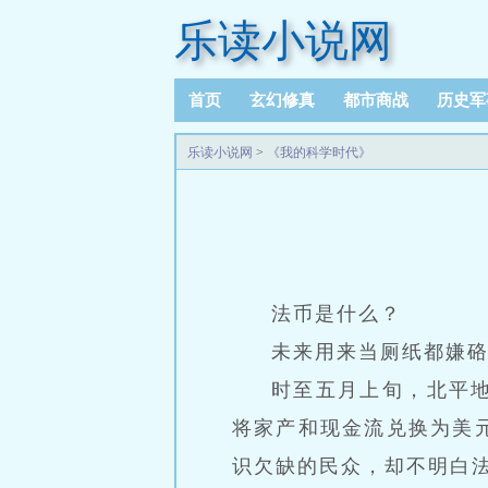
乐读小说网
首页
玄幻修真
都市商战
历史军
乐读小说网
>
《我的科学时代》
法币是什么？
未来用来当厕纸都嫌
时至五月上旬，北平地
将家产和现金流兑换为美
识欠缺的民众，却不明白