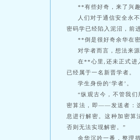
**有些好奇，来了兴
人们对于通信安全永
密码学已经陷入泥沼，前
**倒是很好奇余华在
对学者而言，想法来
在**心里,还未正式
已经属于一名新晋学者。
学生身份的‘学者’。
“纵观古今，不管我
密算法，即——发送者：
息进行解密。这种加密算
否则无法实现解密。”
余华沉吟一番，整理