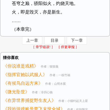
苍穹之巅，骄阳似火，灼烧天地。
火，即是毁灭，亦是新生。
……
（本章完）
上一章
目录
下一章
[ 章节错误! ]
[ 停更举报 ]
猜你喜欢
《你说谁是戏精》
作者：吱吱薇
《指挥官她以武服人》
作者：一枝竹袖
《有候鸟自远方来》
作者：山明水紫
《微光坠世》
作者：泠玥心驰
《在异世界捕捉野生友人》
作者：小猫钓起天上星
《我的游戏账号带飞末世全城》
作者：此刻限定