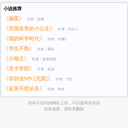
小说推荐
《摘星》
作者：辰燃
《开国皇帝的小公主》
作者：笑佳人
《我的科学时代》
作者：仲渊2
《半生不熟》
作者：慕吱
《小领主》
作者：春溪笛晓
《灵卡学院》
作者：龙柒
《非职业NPC[无限]》
作者：廿乱
《反派不想从良》
作者：终欢
所有小说均由网友上传，不以盈利为目的
如有侵权，请联系删除