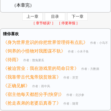
（本章完）
上一章
目录
下一章
[ 章节错误! ]
[ 停更举报 ]
猜你喜欢
《身为世界意识的你把世界管理得有点乱》
作者：小鸟不
《饲养的小怪物对我图谋不轨》
作者：小木子鱼
是小鸡
《待雨》
作者：憨兔要瓜
《被迫营业：我在游戏里的苟命日常》
作者：方酌酒
《我靠带古代鬼帝脱贫致富》
作者：苏芠
《正确见解》
作者：雨中风
《宿主他每天都想分手[快穿]》
作者：北沙参
《抢走表弟的老婆后真香了》
作者：随霄