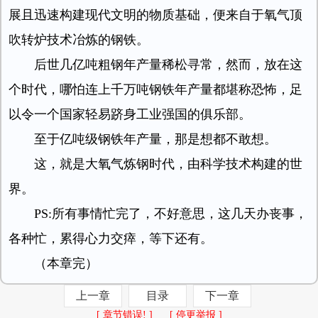
展且迅速构建现代文明的物质基础，便来自于氧气顶
吹转炉技术冶炼的钢铁。
后世几亿吨粗钢年产量稀松寻常，然而，放在这
个时代，哪怕连上千万吨钢铁年产量都堪称恐怖，足
以令一个国家轻易跻身工业强国的俱乐部。
至于亿吨级钢铁年产量，那是想都不敢想。
这，就是大氧气炼钢时代，由科学技术构建的世
界。
PS:所有事情忙完了，不好意思，这几天办丧事，
各种忙，累得心力交瘁，等下还有。
（本章完）
上一章
目录
下一章
[ 章节错误! ]
[ 停更举报 ]