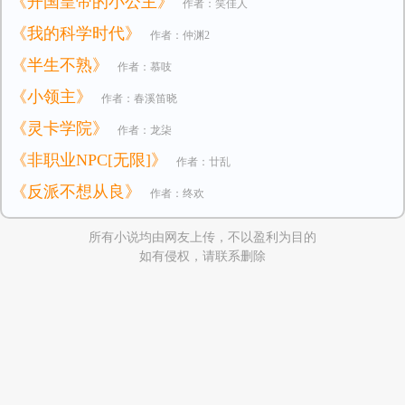
《开国皇帝的小公主》
作者：笑佳人
《我的科学时代》
作者：仲渊2
《半生不熟》
作者：慕吱
《小领主》
作者：春溪笛晓
《灵卡学院》
作者：龙柒
《非职业NPC[无限]》
作者：廿乱
《反派不想从良》
作者：终欢
所有小说均由网友上传，不以盈利为目的
如有侵权，请联系删除