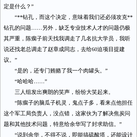
定是什么？”
“**钻孔，而这个决定，意味着我们还必须攻克**
钻孔的问题……另外，缺乏专业技术人才的问题仍极
其严重，陈瘸子前天找我调走了几名抗大学员，我听
说还找老总调走了赵章成同志，去给60迫项目提建
议。”
“是的，还专门贿赂了我一个肉罐头。”
“哈哈哈……”
三人组发出爽朗的笑声，纷纷大笑起来。
“陈瘸子的脑瓜子机灵，鬼点子多，看来点他担任
这个军工局负责人，没点错，这家伙为了解决焦炭问
题和其他技术问题，特意给余华写了封求助信。”
“说到余华，不得不说，即能搞硫酸塔，还能设计