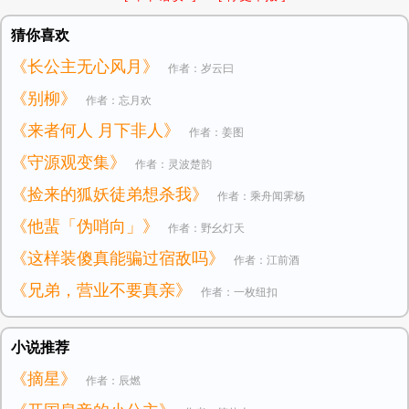
猜你喜欢
《长公主无心风月》
作者：岁云曰
《别柳》
作者：忘月欢
《来者何人 月下非人》
作者：姜图
《守源观变集》
作者：灵波楚韵
《捡来的狐妖徒弟想杀我》
作者：乘舟闻霁杨
《他蜚「伪哨向」》
作者：野幺灯天
《这样装傻真能骗过宿敌吗》
作者：江前酒
《兄弟，营业不要真亲》
作者：一枚纽扣
小说推荐
《摘星》
作者：辰燃