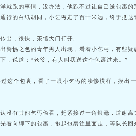
大洋就跑的事情，没办法，他跑不过让自己送包裹的
车通行的白纸胡同，小乞丐走了百十米远，终于抵达
声传出，很快，茶馆大门打开。
透出警惕之色的青年男人出现，看着小乞丐，有些疑
下，说道：“老爷，有人叫我送这个包裹过来。”
接过这个包裹，看了一眼小乞丐的凄惨模样，摸出一
确认没有其他乞丐偷看，赶紧接过一角银毫，道谢离
目光看向脚下的包裹，抱起包裹往里面走，等队长回