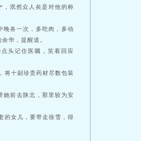
*，泯然众人矣是对他的称
中晚各一次，多吃肉，多动
的余华，提醒道。
华点头记住医嘱，笑着回应
，将十副珍贵药材尽数包装
带她前去陕北，那里较为安
老的女儿，要带走徐雪，得