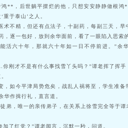
鸿**，后世躺平摆烂的他，只想安安静静做根鸿*
‘重于泰山’之人。
虽医术不精，但还有点法子，十副药，每副三天，早
副药，逐一包好，放到余华面前，看了一眼陷入思索
只能活六十年，那就六十年如一日不停前进。”余
…你刚才不是有什么事找雪丫头吗？”谭老挥了挥手
道。
事变，如今平津局势危矣，战乱人祸将至，学生准备
余华作揖行礼，直言道。
的徒弟，唯一的亲传弟子，在关系上徐雪完全等于谭
参加了红党？”谭老闻言，沉默一秒，问道。