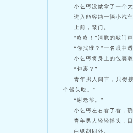
小乞丐没做拿了一个
进入能容纳一辆小汽
上前，敲门。
“咚咚！”清脆的敲门
“你找谁？”一名眼中
小乞丐将身上的包裹取
“包裹？”
青年男人闻言，只得
个馒头吃。”
“谢老爷。”
小乞丐左右看了看，
青年男人轻轻摇头，
白纸胡同外。