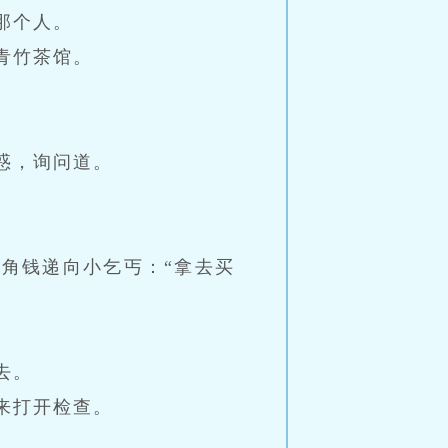
那个人。
青竹茶馆。
惑，询问道。
角钱递向小乞丐：“拿去买
去。
来打开检查。