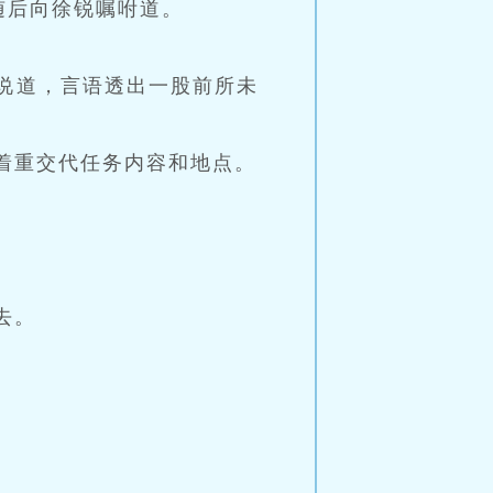
随后向徐锐嘱咐道。
说道，言语透出一股前所未
着重交代任务内容和地点。
去。