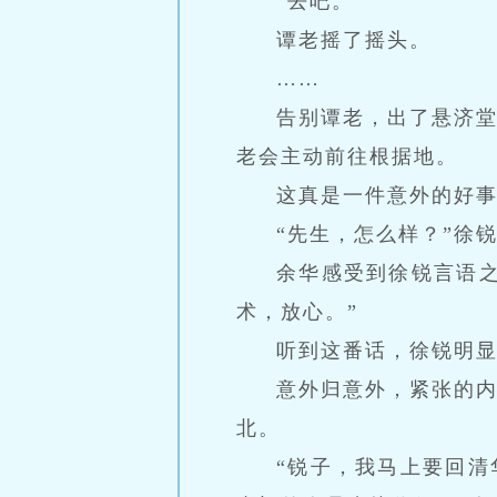
“去吧。”
谭老摇了摇头。
……
告别谭老，出了悬济
老会主动前往根据地。
这真是一件意外的好
“先生，怎么样？”徐
余华感受到徐锐言语
术，放心。”
听到这番话，徐锐明
意外归意外，紧张的
北。
“锐子，我马上要回