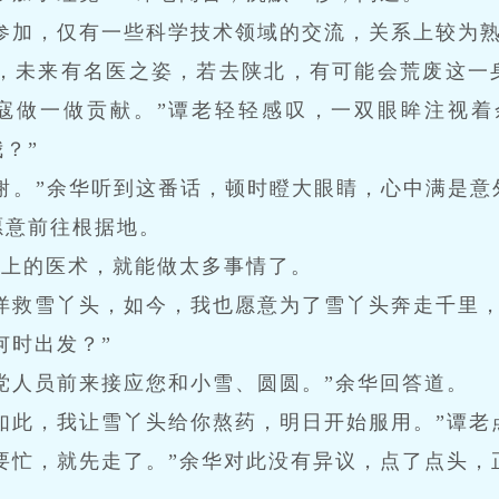
参加，仅有一些科学技术领域的交流，关系上较为熟
群，未来有名医之姿，若去陕北，有可能会荒废这一
寇做一做贡献。”谭老轻轻感叹，一双眼眸注视着
？”
谢。”余华听到这番话，顿时瞪大眼睛，心中满是意
愿意前往根据地。
身上的医术，就能做太多事情了。
洋救雪丫头，如今，我也愿意为了雪丫头奔走千里，
何时出发？”
党人员前来接应您和小雪、圆圆。”余华回答道。
如此，我让雪丫头给你熬药，明日开始服用。”谭老
要忙，就先走了。”余华对此没有异议，点了点头，