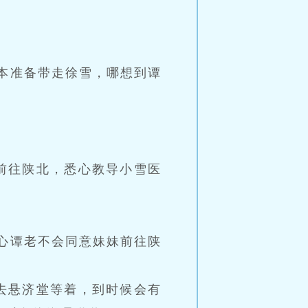
本准备带走徐雪，哪想到谭
前往陕北，悉心教导小雪医
。
心谭老不会同意妹妹前往陕
去悬济堂等着，到时候会有