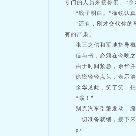
专门的人员来接你们。”
“锐子明白。”徐锐认
“还有，刚才交代你的
有的严肃。
张三之信和军地指导
信与书，必须在今晚
由于时间紧急，余华
徐锐轻轻点头，表示
余华见此，笑了笑，
“嗡！”
别克汽车引擎发动，
一切准备就绪，接下
p>