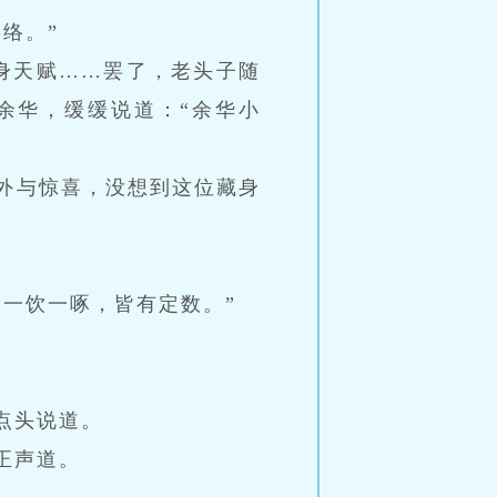
络。”
身天赋……罢了，老头子随
余华，缓缓说道：“余华小
外与惊喜，没想到这位藏身
一饮一啄，皆有定数。”
点头说道。
正声道。