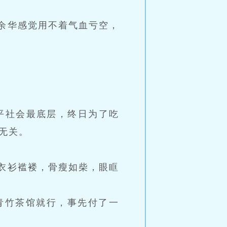
余华感觉用不着气血亏空，
平社会最底层，终日为了吃
无关。
衣衫褴褛，骨瘦如柴，眼眶
青竹茶馆就行，事先付了一