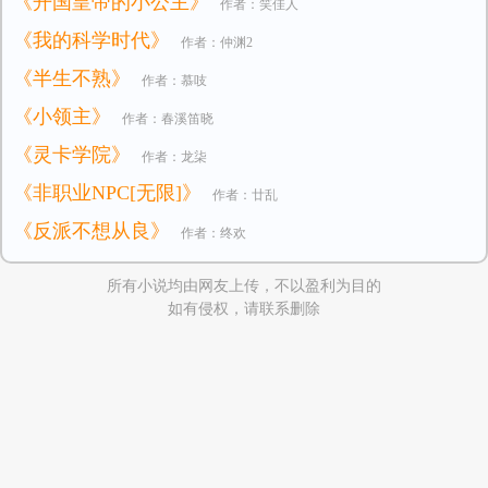
《开国皇帝的小公主》
作者：笑佳人
《我的科学时代》
作者：仲渊2
《半生不熟》
作者：慕吱
《小领主》
作者：春溪笛晓
《灵卡学院》
作者：龙柒
《非职业NPC[无限]》
作者：廿乱
《反派不想从良》
作者：终欢
所有小说均由网友上传，不以盈利为目的
如有侵权，请联系删除