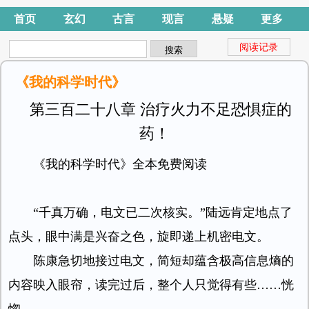
首页
玄幻
古言
现言
悬疑
更多
阅读记录
《我的科学时代》
第三百二十八章 治疗火力不足恐惧症的
药！
《我的科学时代》全本免费阅读
“千真万确，电文已二次核实。”陆远肯定地点了
点头，眼中满是兴奋之色，旋即递上机密电文。
陈康急切地接过电文，简短却蕴含极高信息熵的
内容映入眼帘，读完过后，整个人只觉得有些……恍