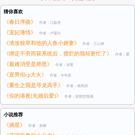
猜你喜欢
《春日序曲》
作者：江叙舟
《宠妃薄情》
作者：卢晏白
《渣攻校草和他的人鱼小娇妻》
作者：江心桃
《绑定不劳而获系统后，摆烂的我却更忙了》
作者：爱
《最难消受是师恩》
作者：诉星
吃布丁的焦糖
《直男但cp大火》
作者：今年欢
《重生之我是寻龙高手》
作者：程风归
《你的港夜[先婚后爱]》
作者：饮我空恨酒
小说推荐
《摘星》
作者：辰燃