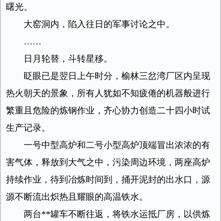
曙光。
大窑洞内，陷入往日的军事讨论之中。
……
日月轮替，斗转星移。
眨眼已是翌日上午时分，榆林三岔湾厂区内呈现
热火朝天的景象，所有人犹如不知疲倦的机器般进行
繁重且危险的炼钢作业，齐心协力创造二十四小时试
生产记录。
一号中型高炉和二号小型高炉顶端冒出浓浓的有
害气体，释放到大气之中，污染周边环境，两座高炉
持续作业，待到冶炼时间到，捅开泥封的出水口，源
源不断流出炽热且耀眼的高温铁水。
两台**罐车不断往返，将铁水运抵厂房，以供炼