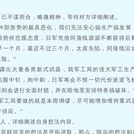
自己不谋而合，略微精神，等待对方详细阐述。
因外部形势的极具恶化，我们无法安心搞生产搞发展
局势持悲观态度，日军凭借同蒲线源源不断获得后
早一个月，最迟不过三个月，太原失陷，同蒲线沿
险。”
展露出大量各类新式武器，我军工局的强大军工生
的眼中钉，肉中刺，日军将会不惜一切代价派遣飞
面则会进行全面封锁，并在暗地里安排特务搞破坏。
们军工局要做的就是未雨绸缪，尽可能增加维持重武
产供应。”
众人，详细阐述自身想法内容。
制苏联坦克的想法是开拓进取，那么，陆远的想法则