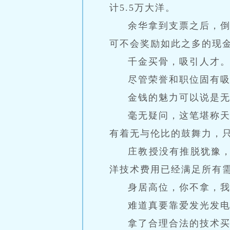
计5.5万大洋。
余华拿到支票之后，
可不会奖励如此之多的现
千金买骨，吸引人才
尽管荣誉和职位固有
金钱的魅力可以说是
毫无疑问，这笔堪称
有着无与伦比的鼓舞力，
庄教授没有推脱犹豫
洋技术费用已经满足所有
身居高位，你不拿，
难道真要靠爱发光发
拿了合理合法的技术