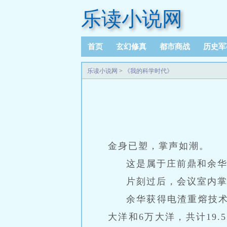
乐读小说网
首页
玄幻修真
都市商战
历史军
乐读小说网
>
《我的科学时代》
金身已塑，掌声如潮。
这是属于庄前鼎和余
片刻过后，会议室内
余华获得电渣重熔技术9
大洋和6万大洋，共计19.