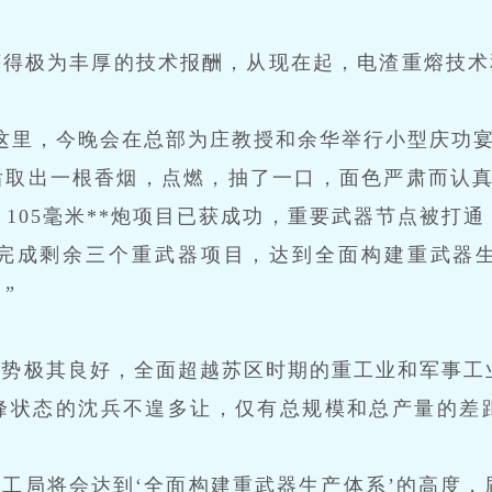
得极为丰厚的技术报酬，从现在起，电渣重熔技术和
这里，今晚会在总部为庄教授和余华举行小型庆功宴
后取出一根香烟，点燃，抽了一口，面色严肃而认真
105毫米**炮项目已获成功，重要武器节点被打
完成剩余三个重武器项目，达到全面构建重武器
”
。
态势极其良好，全面超越苏区时期的重工业和军事工
峰状态的沈兵不遑多让，仅有总规模和总产量的差
工局将会达到‘全面构建重武器生产体系’的高度，