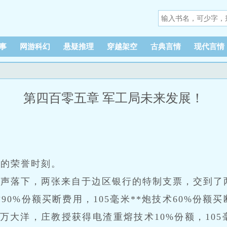
事
网游科幻
悬疑推理
穿越架空
古典言情
现代言情
第四百零五章 军工局未来发展！
华的荣誉时刻。
掌声落下，两张来自于边区银行的特制支票，交到了
0%份额买断费用，105毫米**炮技术60%份额买
5万大洋，庄教授获得电渣重熔技术10%份额，105