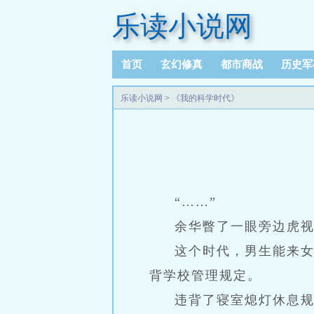
乐读小说网
首页
玄幻修真
都市商战
历史军
乐读小说网
>
《我的科学时代》
“……”
余华瞥了一眼旁边虎视
这个时代，男生能来
背学校管理规定。
违背了寝室熄灯休息