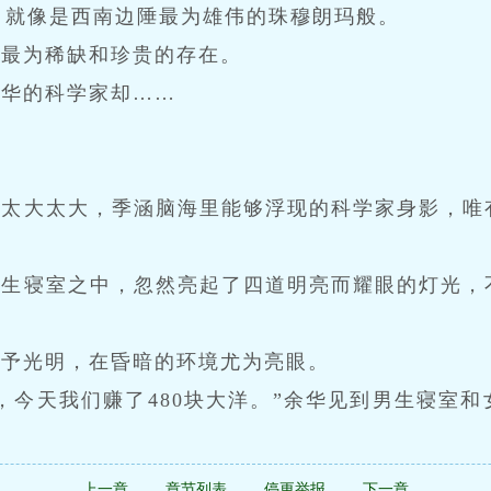
，就像是西南边陲最为雄伟的珠穆朗玛般。
是最为稀缺和珍贵的存在。
中华的科学家却……
度太大太大，季涵脑海里能够浮现的科学家身影，唯
男生寝室之中，忽然亮起了四道明亮而耀眼的灯光，
赋予光明，在昏暗的环境尤为亮眼。
，今天我们赚了480块大洋。”余华见到男生寝室
。
上一章
章节列表
停更举报
下一章